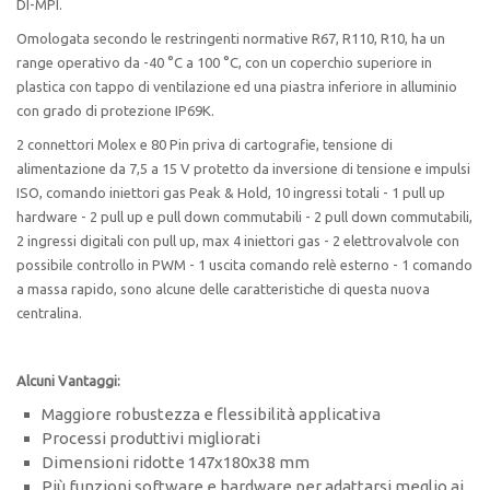
DI-MPI.
Omologata secondo le restringenti normative R67, R110, R10, ha un
range operativo da -40 °C a 100 °C, con un coperchio superiore in
plastica con tappo di ventilazione ed una piastra inferiore in alluminio
con grado di protezione IP69K.
2 connettori Molex e 80 Pin priva di cartografie, tensione di
alimentazione da 7,5 a 15 V protetto da inversione di tensione e impulsi
ISO, comando iniettori gas Peak & Hold, 10 ingressi totali - 1 pull up
hardware - 2 pull up e pull down commutabili - 2 pull down commutabili,
2 ingressi digitali con pull up, max 4 iniettori gas - 2 elettrovalvole con
possibile controllo in PWM - 1 uscita comando relè esterno - 1 comando
a massa rapido, sono alcune delle caratteristiche di questa nuova
centralina.
Alcuni Vantaggi:
Maggiore robustezza e flessibilità applicativa
Processi produttivi migliorati
Dimensioni ridotte 147x180x38 mm
Più funzioni software e hardware per
adattarsi meglio ai