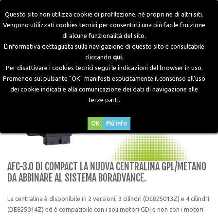
Questo sito non utilizza cookie di profilazione, nè propri nè di altri siti.
Vengono utilizzati cookies tecnici per consentirti una più facile fruizione
di alcune funzionalità del sito.
Home
>
Blog
>
AFC-3.0 DI Compact la nuova centralina
L'informativa dettagliata sulla navigazione di questo sito è consultabile
GPL/Metano da abbinare al sistema Boradvance.
cliccando
qui
.
Per disattivare i cookies tecnici segui le indicazioni del browser in uso.
Premendo sul pulsante "OK" manifesti esplicitamente il consenso all'uso
dei cookie indicati e alla comunicazione dei dati di navigazione alle
terze parti.
OK
Piú info
AFC-3.0 DI COMPACT LA NUOVA CENTRALINA GPL/METANO
DA ABBINARE AL SISTEMA BORADVANCE.
La centralina è disponibile in 2 versioni, 3 cilindri (DE825013Z) e 4 cilindri
(DE825014Z) ed è compatibile con i soli motori GDI e non con i motori