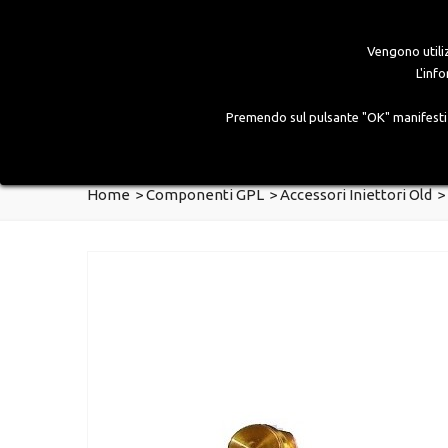
Vengono utiliz
L'inf
Premendo sul pulsante "OK" manifesti es
HOME
AZIENDA
PRODOTTI
GALLERY
Home
>
Componenti GPL
>
Accessori Iniettori Old
>