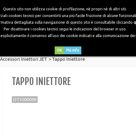
Questo sito non utilizza cookie di profilazione, nè propri nè di altri siti.
zati cookies tecnici per consentirti una più facile fruizione di alcune funzionali
ormativa dettagliata sulla navigazione di questo sito è consultabile cliccando
q
Per disattivare i cookies tecnici segui le indicazioni del browser in uso.
plicitamente il consenso all'uso dei cookie indicati e alla comunicazione dei d
DOWNLOADS
NEWS
CONTATTI
OK
Piú info
Accessori Iniettori JET
>
Tappo Iniettore
TAPPO INIETTORE
OT3000098