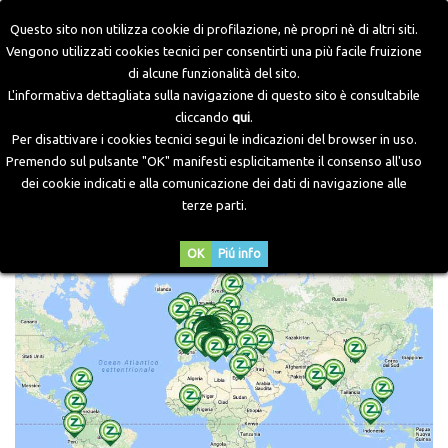
Questo sito non utilizza cookie di profilazione, nè propri nè di altri siti.
Vengono utilizzati cookies tecnici per consentirti una più facile fruizione
di alcune funzionalità del sito.
Home
>
Attività
L'informativa dettagliata sulla navigazione di questo sito è consultabile
cliccando
qui
.
Per disattivare i cookies tecnici segui le indicazioni del browser in uso.
Attività
Premendo sul pulsante "OK" manifesti esplicitamente il consenso all'uso
dei cookie indicati e alla comunicazione dei dati di navigazione alle
Una rete capillare
terze parti.
ll marchio Zavoli é rappresentato in più di 30 paesi del mondo grazie ad
una presenza capillare di agenti e distributori.
OK
Piú info