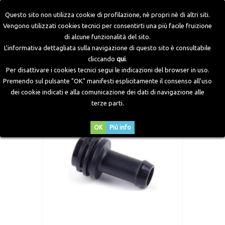
Questo sito non utilizza cookie di profilazione, nè propri nè di altri siti.
Vengono utilizzati cookies tecnici per consentirti una più facile fruizione
di alcune funzionalità del sito.
Home
>
Componenti GPL
>
Accessori Iniettori Old
>
L'informativa dettagliata sulla navigazione di questo sito è consultabile
Accessori Iniettori Pan JET20
>
Raccordo Gas Dritto 12 mm
cliccando
qui
.
Per disattivare i cookies tecnici segui le indicazioni del browser in uso.
Premendo sul pulsante "OK" manifesti esplicitamente il consenso all'uso
dei cookie indicati e alla comunicazione dei dati di navigazione alle
terze parti.
OK
Piú info