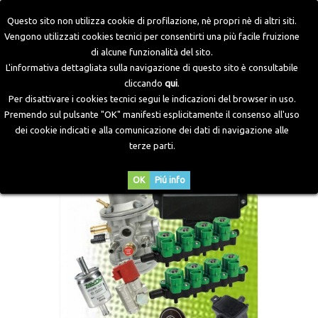
Questo sito non utilizza cookie di profilazione, nè propri nè di altri siti.
Vengono utilizzati cookies tecnici per consentirti una più facile fruizione
di alcune funzionalità del sito.
Home
>
Kit Metano
>
Iniezione Bora
>
Bora S64
>
Kit Bora
L'informativa dettagliata sulla navigazione di questo sito è consultabile
S64 8 Cilindri Super
cliccando
qui
.
Per disattivare i cookies tecnici segui le indicazioni del browser in uso.
Premendo sul pulsante "OK" manifesti esplicitamente il consenso all'uso
dei cookie indicati e alla comunicazione dei dati di navigazione alle
terze parti.
OK
Piú info