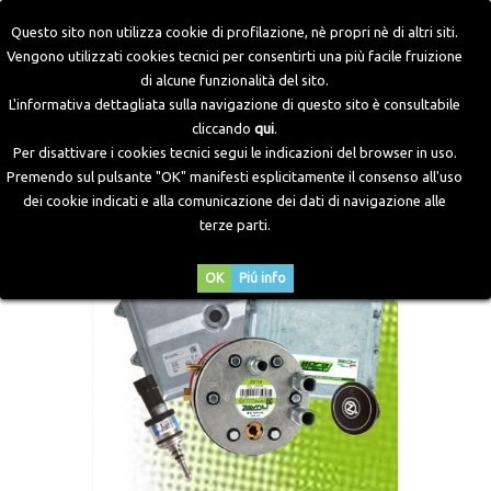
Questo sito non utilizza cookie di profilazione, nè propri nè di altri siti.
Vengono utilizzati cookies tecnici per consentirti una più facile fruizione
di alcune funzionalità del sito.
Home
>
Kit GPL
>
Iniezione Diretta Bora
>
Kit Bora Direct 6
L'informativa dettagliata sulla navigazione di questo sito è consultabile
Cilindri
cliccando
qui
.
Per disattivare i cookies tecnici segui le indicazioni del browser in uso.
Premendo sul pulsante "OK" manifesti esplicitamente il consenso all'uso
dei cookie indicati e alla comunicazione dei dati di navigazione alle
terze parti.
OK
Piú info