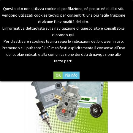
Questo sito non utilizza cookie di profilazione, nè propri nè di altri siti.
Vengono utilizzati cookies tecnici per consentirti una più facile fruizione
di alcune funzionalità del sito.
Home
>
Kit Metano
>
Iniezione Diretta Bora
>
Kit Bora
L'informativa dettagliata sulla navigazione di questo sito è consultabile
Direct 6 Cilindri
cliccando
qui
.
Per disattivare i cookies tecnici segui le indicazioni del browser in uso.
Premendo sul pulsante "OK" manifesti esplicitamente il consenso all'uso
dei cookie indicati e alla comunicazione dei dati di navigazione alle
terze parti.
OK
Piú info