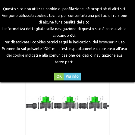
Questo sito non utilizza cookie di profilazione, nè propri nè di altri siti.
Vengono utilizzati cookies tecnici per consentirti una più facile fruizione
di alcune funzionalità del sito.
Home
>
Componenti GPL
>
Accessori Iniettori Old
>
L'informativa dettagliata sulla navigazione di questo sito è consultabile
Accessori Iniettori Pan JET20
>
Kit di assemblaggio rail
cliccando
qui
.
Iniettori (3x1) per 3 cilindri
Per disattivare i cookies tecnici segui le indicazioni del browser in uso.
Premendo sul pulsante "OK" manifesti esplicitamente il consenso all'uso
dei cookie indicati e alla comunicazione dei dati di navigazione alle
terze parti.
OK
Piú info