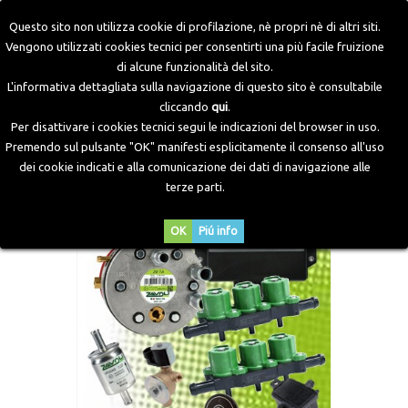
Questo sito non utilizza cookie di profilazione, nè propri nè di altri siti.
Vengono utilizzati cookies tecnici per consentirti una più facile fruizione
di alcune funzionalità del sito.
Home
>
Kit GPL
>
Iniezione Bora
>
Bora S64
>
Kit Bora S64 6
L'informativa dettagliata sulla navigazione di questo sito è consultabile
Cilindri Super
cliccando
qui
.
Per disattivare i cookies tecnici segui le indicazioni del browser in uso.
Premendo sul pulsante "OK" manifesti esplicitamente il consenso all'uso
dei cookie indicati e alla comunicazione dei dati di navigazione alle
terze parti.
OK
Piú info