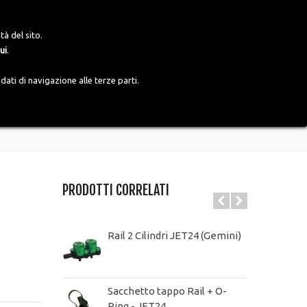
Accedi
Italiano
tà del sito.
ui
.
ati di navigazione alle terze parti.
PRODOTTI CORRELATI
Rail 2 Cilindri JET24 (Gemini)
Sacchetto tappo Rail + O-
Ring - JET24