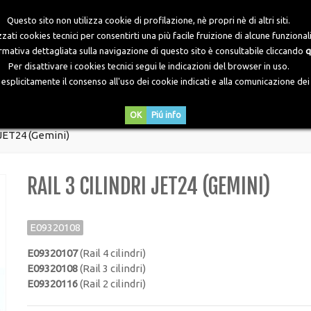
Questo sito non utilizza cookie di profilazione, nè propri nè di altri siti.
zati cookies tecnici per consentirti una più facile fruizione di alcune funzionali
ormativa dettagliata sulla navigazione di questo sito è consultabile cliccando
q
Per disattivare i cookies tecnici segui le indicazioni del browser in uso.
plicitamente il consenso all'uso dei cookie indicati e alla comunicazione dei d
DOWNLOADS
NEWS
CONTATTI
OK
Piú info
i JET24 (Gemini)
RAIL 3 CILINDRI JET24 (GEMINI)
E09320108
E09320107
(Rail 4 cilindri)
E09320108
(Rail 3 cilindri)
E09320116
(Rail 2 cilindri)