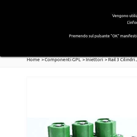
Vengono utiliz
L'inf
Premendo sul pulsante "OK" manifesti es
HOME
AZIENDA
PRODOTTI
GALLERY
Home
>
Componenti GPL
>
Iniettori
>
Rail 3 Cilindr