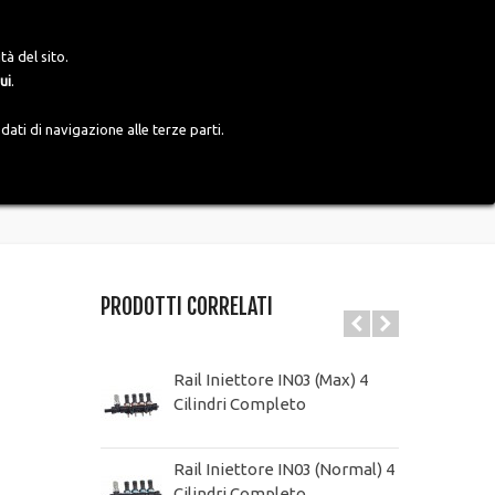
Accedi
Italiano
tà del sito.
ui
.
ati di navigazione alle terze parti.
PRODOTTI CORRELATI
Rail Iniettore IN03 (Max) 4
Cilindri Completo
Rail Iniettore IN03 (Normal) 4
Cilindri Completo