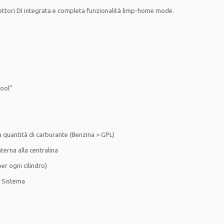
iettori DI integrata e completa funzionalità limp-home mode.
 Tool”
lla quantità di carburante (Benzina > GPL)
terna alla centralina
r ogni cilindro)
l Sistema