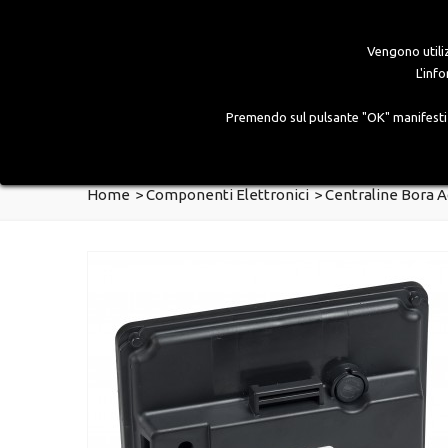
Vengono utiliz
L'inf
Premendo sul pulsante "OK" manifesti es
HOME
AZIENDA
PRODOTTI
GALLERY
Home
>
Componenti Elettronici
>
Centraline Bora 