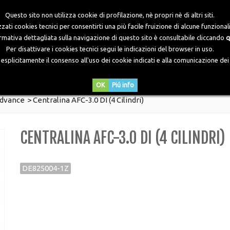
Questo sito non utilizza cookie di profilazione, nè propri nè di altri siti.
zati cookies tecnici per consentirti una più facile fruizione di alcune funzionali
ormativa dettagliata sulla navigazione di questo sito è consultabile cliccando
q
Per disattivare i cookies tecnici segui le indicazioni del browser in uso.
plicitamente il consenso all'uso dei cookie indicati e alla comunicazione dei d
DOWNLOADS
NEWS
CONTATTI
OK
Piú info
Advance
>
Centralina AFC-3.0 DI (4 Cilindri)
CENTRALINA AFC-3.0 DI (4 CILINDRI)
DE825004-1Z