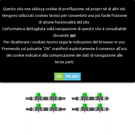
Questo sito non utilizza cookie di profilazione, nè propri nè di altri siti.
Vengono utilizzati cookies tecnici per consentirti una più facile fruizione
di alcune funzionalità del sito.
Home
>
Componenti GPL
>
Accessori Iniettori Old
>
L'informativa dettagliata sulla navigazione di questo sito è consultabile
Accessori Iniettori Pan JET20
>
Kit di assemblaggio rail
cliccando
qui
.
Iniettori (4+4) per 8 cilindri
Per disattivare i cookies tecnici segui le indicazioni del browser in uso.
Premendo sul pulsante "OK" manifesti esplicitamente il consenso all'uso
dei cookie indicati e alla comunicazione dei dati di navigazione alle
terze parti.
OK
Piú info