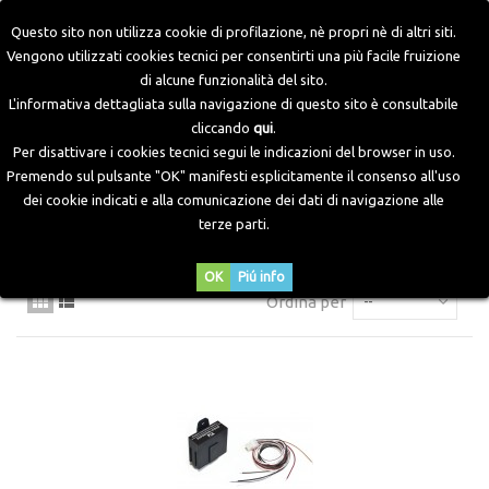
Questo sito non utilizza cookie di profilazione, nè propri nè di altri siti.
Vengono utilizzati cookies tecnici per consentirti una più facile fruizione
di alcune funzionalità del sito.
Home
>
Componenti Elettronici
>
Emulatori
>
Emulatori
L'informativa dettagliata sulla navigazione di questo sito è consultabile
Livello Benzina
cliccando
qui
.
Per disattivare i cookies tecnici segui le indicazioni del browser in uso.
Premendo sul pulsante "OK" manifesti esplicitamente il consenso all'uso
EMULATORI LIVELLO BENZINA
dei cookie indicati e alla comunicazione dei dati di navigazione alle
terze parti.
OK
Piú info
Ordina per
--