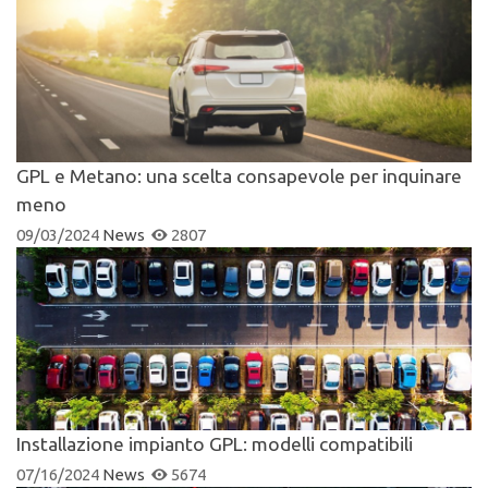
GPL e Metano: una scelta consapevole per inquinare
meno
09/03/2024
News
2807
Installazione impianto GPL: modelli compatibili
07/16/2024
News
5674