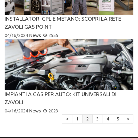
INSTALLATORI GPL E METANO: SCOPRI LA RETE
ZAVOLI GAS POINT
04/16/2024
News
2555
IMPIANTI A GAS PER AUTO: KIT UNIVERSALI DI
ZAVOLI
04/16/2024
News
2023
<
1
2
3
4
5
>