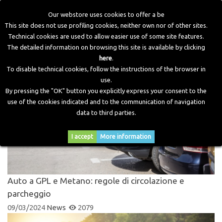
Our webstore uses cookies to offer a be
This site does not use profiling cookies, neither own nor of other sites.
Technical cookies are used to allow easier use of some site features.
Home
>
Blog
>
News
The detailed information on browsing this site is available by clicking
here
.
To disable technical cookies, follow the instructions of the browser in
NEWS
use.
By pressing the "OK" button you explicitly express your consent to the
use of the cookies indicated and to the communication of navigation
data to third parties.
I accept
More information
Auto a GPL e Metano: regole di circolazione e
parcheggio
09/03/2024
News
2079